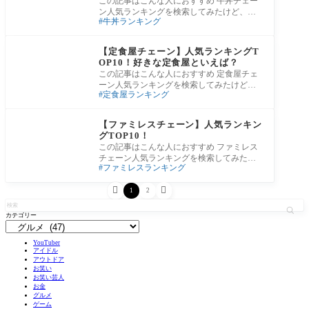
この記事はこんな人におすすめ 牛丼チェー
ン人気ランキングを検索してみたけど、サ
牛丼ランキング
イトによって順位が全然違う…。結局、牛
丼チ
グルメ
【定食屋チェーン】人気ランキングT
OP10！好きな定食屋といえば？
この記事はこんな人におすすめ 定食屋チェ
ーン人気ランキングを検索してみたけど、
定食屋ランキング
サイトによって順位が全然違う…。結局、
定食
グルメ
【ファミレスチェーン】人気ランキン
グTOP10！
この記事はこんな人におすすめ ファミレス
チェーン人気ランキングを検索してみたけ
ファミレスランキング
ど、サイトによって順位が全然違う…。結
局、


1
2
カテゴリー
YouTuber
アイドル
アウトドア
お笑い
お笑い芸人
お金
グルメ
ゲーム