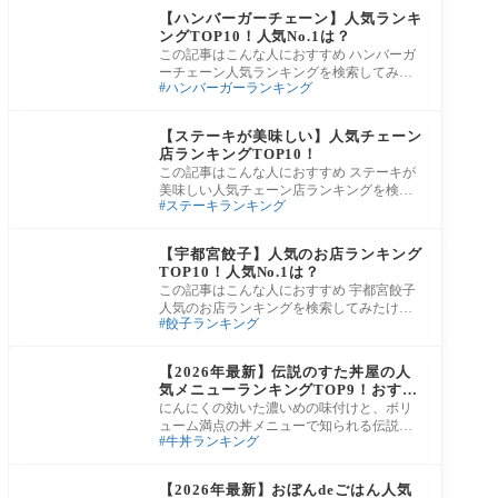
【ハンバーガーチェーン】人気ランキ
ングTOP10！人気No.1は？
この記事はこんな人におすすめ ハンバーガ
ーチェーン人気ランキングを検索してみた
ハンバーガーランキング
けど、サイトによって順位が全然違う…。
結局
グルメ
【ステーキが美味しい】人気チェーン
店ランキングTOP10！
この記事はこんな人におすすめ ステーキが
美味しい人気チェーン店ランキングを検索
ステーキランキング
してみたけど、サイトによって順位が全然
違う
グルメ
【宇都宮餃子】人気のお店ランキング
TOP10！人気No.1は？
この記事はこんな人におすすめ 宇都宮餃子
人気のお店ランキングを検索してみたけ
餃子ランキング
ど、サイトによって順位が全然違う…。結
局、宇
グルメ
【2026年最新】伝説のすた丼屋の人
気メニューランキングTOP9！おすす
め・価格・選び方も紹介
にんにくの効いた濃いめの味付けと、ボリ
ューム満点の丼メニューで知られる伝説の
牛丼ランキング
すた丼屋。看板商品の「すた丼」はもちろ
ん、カ
グルメ
【2026年最新】おぼんdeごはん人気