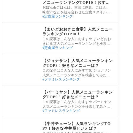
メニューランキングTOP10！おすす
め定食・丼・うどんを紹介
おぼんdeごはんは、主菜に副菜、ごはん、
味噌汁などを組み合わせた定食スタイルを
定食屋ランキング
中心に、丼、うどん、デザートまで幅広い
メニュ
グルメ
【まいどおおきに食堂】人気メニュー
ランキングTOP10！
この記事はこんな人におすすめ まいどおお
きに食堂人気メニューランキングを検索し
定食屋ランキング
てみたけど、サイトによって順位が全然違
う…
グルメ
【ジョナサン】人気メニューランキン
グTOP8！好きなメニューは？
この記事はこんな人におすすめ ジョナサン
人気メニューランキングを検索してみたけ
ファミレスランキング
ど、サイトによって順位が全然違う…。結
局、
グルメ
【バーミヤン】人気メニューランキン
グTOP9！好きなメニューは？
この記事はこんな人におすすめ バーミヤン
人気メニューランキングを検索してみたけ
ファミレスランキング
ど、サイトによって順位が全然違う…。結
局、
グルメ
【牛丼チェーン】人気ランキングTO
P7！好きな牛丼屋といえば？