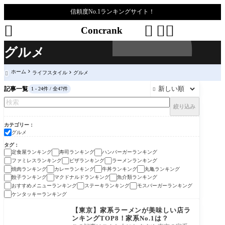
信頼度No.1ランキングサイト！




Concrank
グルメ
ホーム
ライフスタイル
グルメ

記事一覧
1 - 24件 / 全47件

絞り込み
カテゴリー
グルメ
タグ
定食屋ランキング
寿司ランキング
ハンバーガーランキング
ファミレスランキング
ピザランキング
ラーメンランキング
焼肉ランキング
カレーランキング
牛丼ランキング
丸亀ランキング
餃子ランキング
マクドナルドランキング
魚介類ランキング
おすすめメニューランキング
ステーキランキング
モスバーガーランキング
ケンタッキーランキング
グルメ
【東京】家系ラーメンが美味しい店ラ
ンキングTOP8！家系No.1は？