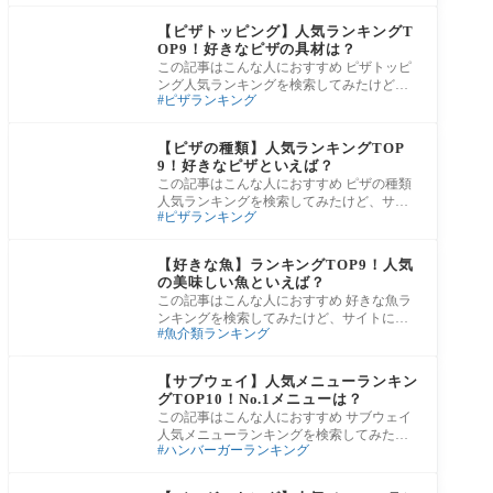
ピザ
グルメ
【ピザトッピング】人気ランキングT
OP9！好きなピザの具材は？
この記事はこんな人におすすめ ピザトッピ
ング人気ランキングを検索してみたけど、
ピザランキング
サイトによって順位が全然違う…。結局、
ピザ
グルメ
【ピザの種類】人気ランキングTOP
9！好きなピザといえば？
この記事はこんな人におすすめ ピザの種類
人気ランキングを検索してみたけど、サイ
ピザランキング
トによって順位が全然違う…。結局、ピザ
の種
グルメ
【好きな魚】ランキングTOP9！人気
の美味しい魚といえば？
この記事はこんな人におすすめ 好きな魚ラ
ンキングを検索してみたけど、サイトによ
魚介類ランキング
って順位が全然違う…。結局、好きな魚ラ
ンキ
グルメ
【サブウェイ】人気メニューランキン
グTOP10！No.1メニューは？
この記事はこんな人におすすめ サブウェイ
人気メニューランキングを検索してみたけ
ハンバーガーランキング
ど、サイトによって順位が全然違う…。結
局、
グルメ