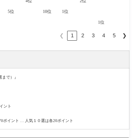
4位
2位
5位
10位
1位
1位
1
2
3
4
5
❮
❯
選まで）』
ポイント
0ポイント … 人気１０選は各20ポイント