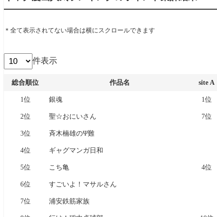
＊全て表示されてない場合は横にスクロールできます
件表示
総合順位
作品名
site A
総合順位
作品名
site A
1位
銀魂
1位
2位
聖☆おにいさん
7位
3位
斉木楠雄のΨ難
4位
ギャグマンガ日和
5位
こち亀
4位
6位
すごいよ！マサルさん
7位
浦安鉄筋家族