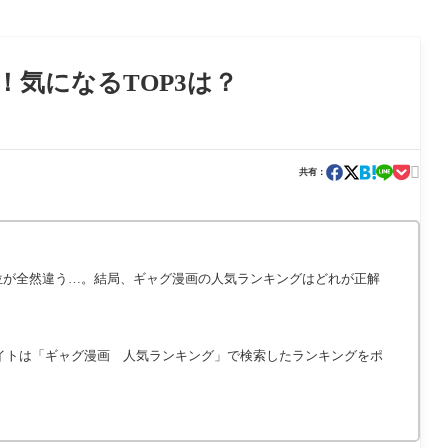
！気になるTOP3は？

共有：
位が全然違う…。結局、
ギャグ
漫画の人気ランキングはどれが正解
イトは「
ギャグ
漫画 人気ランキング」で検索したランキングをポ