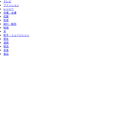
テレビ
ファッション
レジャー
俳優・女優
恋愛
投資
旅行・観光
映画
本
歌手・ミュージシャン
歴史
漫画
韓流
音楽
食品