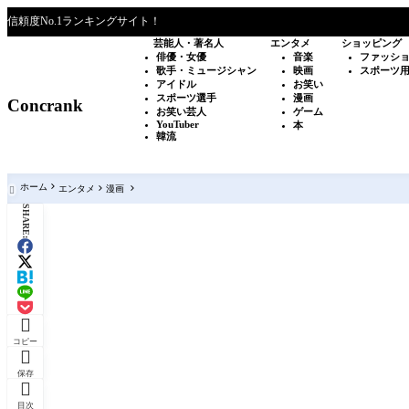
信頼度No.1ランキングサイト！
芸能人・著名人
エンタメ
ショッピング
俳優・女優
音楽
ファッシ
歌手・ミュージシャン
映画
スポーツ
アイドル
お笑い
スポーツ選手
漫画
Concrank
お笑い芸人
ゲーム
YouTuber
本
韓流
ホーム
エンタメ
漫画

SHARE:

コピー

保存

目次