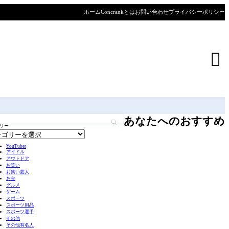
ホーム
Concrankとは
お問い合わせ
プライバシーポリシー

あなたへのおすすめ
リー
YouTuber
アイドル
アウトドア
お笑い
お笑い芸人
お金
グルメ
ゲーム
スポーツ
スポーツ用品
スポーツ選手
その他
その他有名人