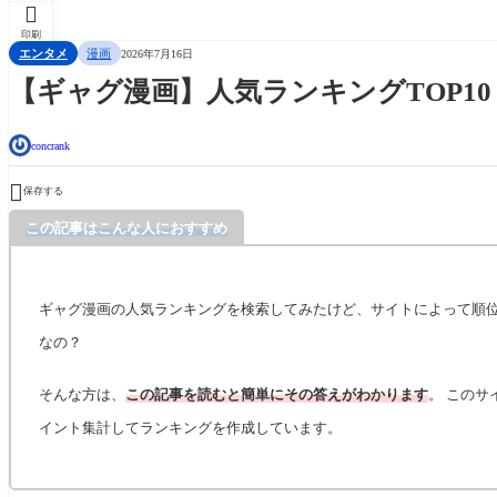

印刷
エンタメ
漫画
2026年7月16日
【ギャグ漫画】人気ランキングTOP10
concrank

保存する
この記事はこんな人におすすめ
ギャグ
漫画の人気ランキングを検索してみたけど、サイトによって順
なの？
そんな方は、
この記事を読むと簡単にその答えがわかります
。 このサ
イント集計してランキングを作成しています。