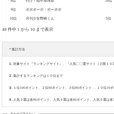
8位
行け！稲中卓球部
10位
9位
ボボボーボ・ボーボボ
10位
月刊少女野崎くん
5位
48 件中 1 から 10 まで表示
＊集計方法
１.
対象サイト『ランキングサイト』、『人気〇〇選サイト（上限１０
２.
集計するランキングは１０位まで
３.
１位100ポイント、２位90ポイント、３位80ポイント … １０位10
４.
人気３選は各90ポイント、人気４選は各80ポイント、人気５選は各7
合わせて読みたい