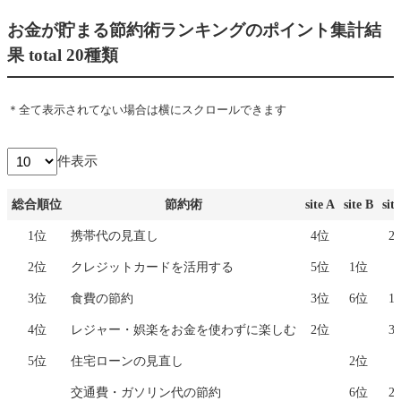
お金が貯まる節約術ランキングのポイント集計結
果 total 20種類
＊全て表示されてない場合は横にスクロールできます
件表示
総合順位
節約術
site A
site B
sit
総合順位
節約術
site A
site B
sit
1位
携帯代の見直し
4位
2
2位
クレジットカードを活用する
5位
1位
3位
食費の節約
3位
6位
1
4位
レジャー・娯楽をお金を使わずに楽しむ
2位
3
5位
住宅ローンの見直し
2位
交通費・ガソリン代の節約
6位
2