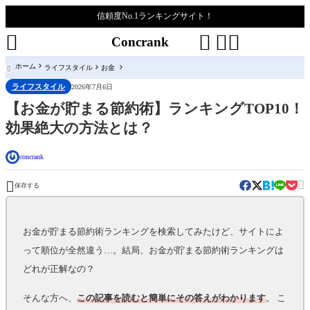
信頼度No.1ランキングサイト！




Concrank
ホーム
ライフスタイル
お金

ライフスタイル
2026年7月6日
【お金が貯まる節約術】ランキングTOP10！
効果絶大の方法とは？
concrank


保存する
お金が貯まる節約術ランキングを検索してみたけど、サイトによ
って順位が全然違う…。結局、お金が貯まる節約術ランキングは
どれが正解なの？
そんな方へ、
この記事を読むと簡単にその答えがわかります
。 こ