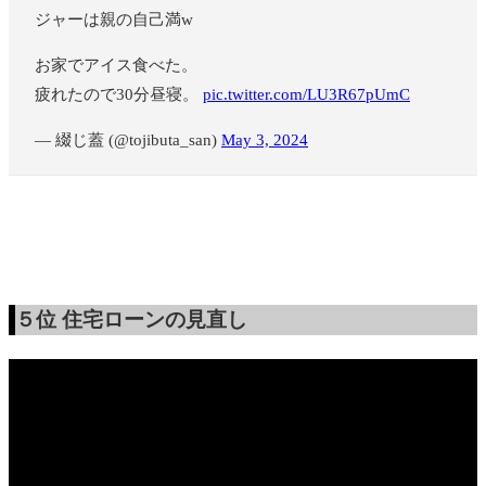
ジャーは親の自己満w
お家でアイス食べた。
疲れたので30分昼寝。
pic.twitter.com/LU3R67pUmC
— 綴じ蓋 (@tojibuta_san)
May 3, 2024
５位
住宅ローンの見直し