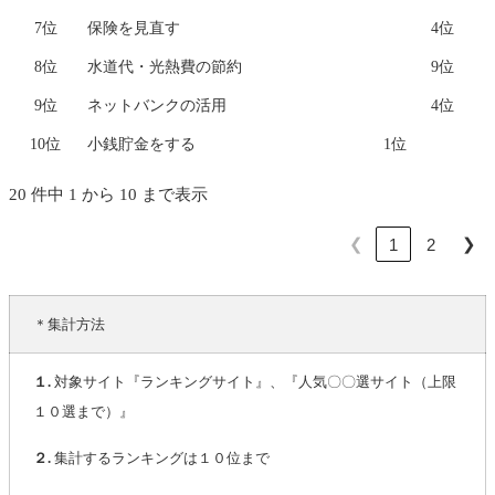
7位
保険を見直す
4位
8位
水道代・光熱費の節約
9位
9位
ネットバンクの活用
4位
10位
小銭貯金をする
1位
20 件中 1 から 10 まで表示
❮
❯
1
2
＊集計方法
１.
対象サイト『ランキングサイト』、『人気〇〇選サイト（上限
１０選まで）』
２.
集計するランキングは１０位まで