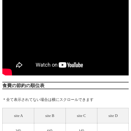
食費の節約の順位表
＊全て表示されてない場合は横にスクロールできます
site A
site B
site C
site D
3位
6位
1位