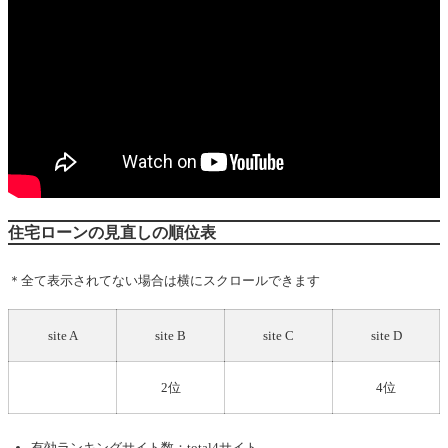
住宅ローンの見直しの順位表
＊全て表示されてない場合は横にスクロールできます
site A
site B
site C
site D
2位
4位
有効ランキングサイト数：total4サイト