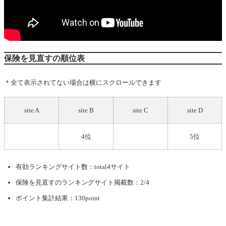
保険を見直すの順位表
＊全て表示されてない場合は横にスクロールできます
site A
site B
site C
site D
4位
5位
有効ランキングサイト数：total4サイト
保険を見直す
のランキングサイト掲載数：2/4
ポイント集計結果：130point