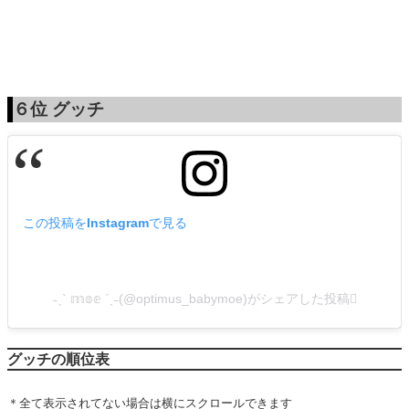
６位
グッチ
この投稿をInstagramで見る
˗ˏˋ 𝕞𝕠𝕖 ˊˎ˗(@optimus_babymoe)がシェアした投稿
グッチの順位表
＊全て表示されてない場合は横にスクロールできます