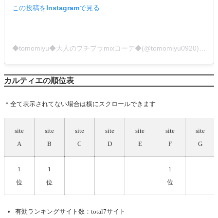
この投稿をInstagramで見る
◆tomomiyu◆大人のプチプラmixコーデ◆(@tomomiyu0920)がシェアした投稿
カルティエの順位表
＊全て表示されてない場合は横にスクロールできます
site
site
site
site
site
site
site
A
B
C
D
E
F
G
1
1
1
位
位
位
有効ランキングサイト数：total7サイト