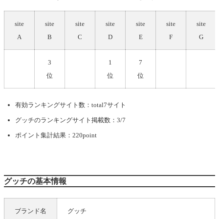
site
site
site
site
site
site
site
A
B
C
D
E
F
G
3
1
7
位
位
位
有効ランキングサイト数：total7サイト
グッチ
のランキングサイト掲載数：3/7
ポイント集計結果：220point
グッチの基本情報
ブランド名
グッチ