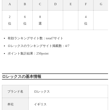
A
B
C
D
E
F
G
2
6
8
4
位
位
選
位
有効ランキングサイト数：total7サイト
ロレックス
のランキングサイト掲載数：4/7
ポイント集計結果：250point
ロレックスの基本情報
ブランド名
ロレックス
本社
イギリス