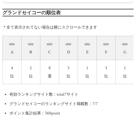
グランドセイコーの順位表
＊全て表示されてない場合は横にスクロールできます
site
site
site
site
site
site
site
A
B
C
D
E
F
G
4
2
8
3
1
3
1
位
位
選
位
位
位
位
有効ランキングサイト数：total7サイト
グランドセイコー
のランキングサイト掲載数：7/7
ポイント集計結果：560point