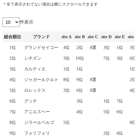
＊全て表示されてない場合は横にスクロールできます
件表示
総合順位
ブランド
site A
site B
site C
site D
site E
site 
総合順位
ブランド
site A
site B
site C
site D
site E
site 
1位
グランドセイコー
4位
2位
8選
3位
1位
3位
2位
シチズン
3位
10位
7位
3位
6位
3位
カルティエ
1位
1位
1位
4位
ジャガールクルト
8位
9位
8選
2位
5位
ロレックス
2位
6位
8選
4位
6位
グッチ
3位
1位
7位
7位
アニエスベー
4位
5位
6位
8位
ジラールペルゴ
5位
8位
9位
フォリフォリ
2位
4位