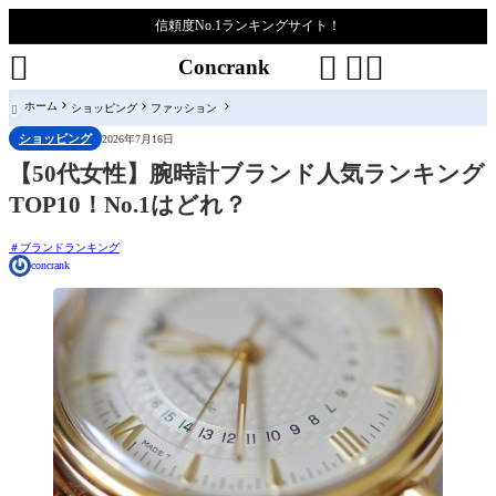
信頼度No.1ランキングサイト！




Concrank
ホーム
ショッピング
ファッション

ショッピング
2026年7月16日
【50代女性】腕時計ブランド人気ランキング
TOP10！No.1はどれ？
ブランドランキング
concrank