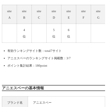
site
site
site
site
site
site
site
A
B
C
D
E
F
G
4
5
6
位
位
位
有効ランキングサイト数：total7サイト
アニエスベー
のランキングサイト掲載数：3/7
ポイント集計結果：180point
アニエスベーの基本情報
ブランド名
アニエスベー