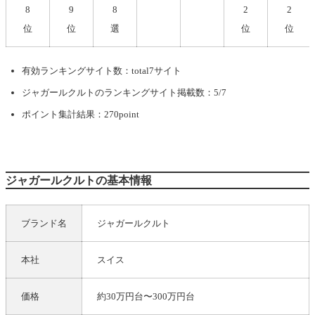
8
9
8
2
2
位
位
選
位
位
有効ランキングサイト数：total7サイト
ジャガールクルト
のランキングサイト掲載数：5/7
ポイント集計結果：270point
ジャガールクルトの基本情報
ブランド名
ジャガールクルト
本社
スイス
価格
約30万円台〜300万円台