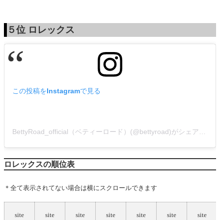
５位
ロレックス
この投稿をInstagramで見る
BettyRoad_official（ベティーロード）(@bettyroad)がシェアした投稿
ロレックスの順位表
＊全て表示されてない場合は横にスクロールできます
site
site
site
site
site
site
site