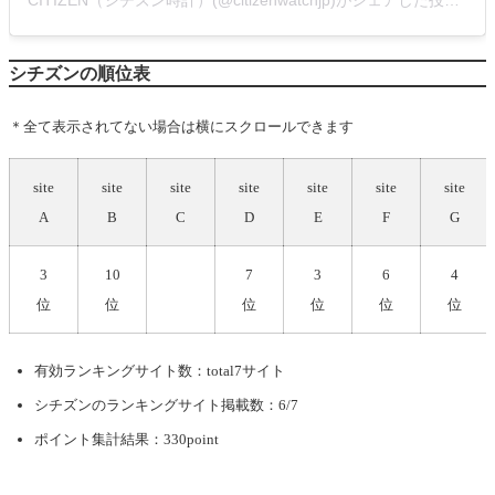
シチズンの順位表
＊全て表示されてない場合は横にスクロールできます
site
site
site
site
site
site
site
A
B
C
D
E
F
G
3
10
7
3
6
4
位
位
位
位
位
位
有効ランキングサイト数：total7サイト
シチズン
のランキングサイト掲載数：6/7
ポイント集計結果：330point