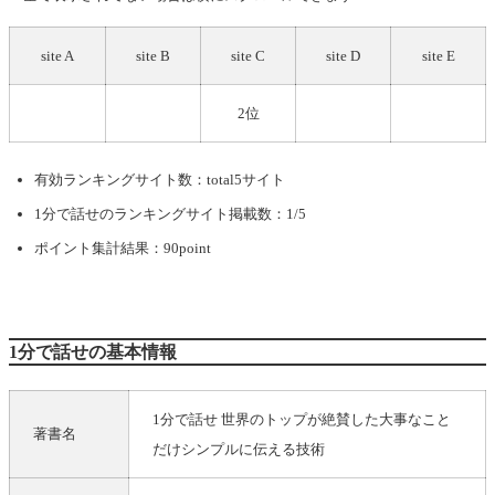
site A
site B
site C
site D
site E
2位
有効ランキングサイト数：total5サイト
1分で話せ
のランキングサイト掲載数：1/5
ポイント集計結果：90point
1分で話せの基本情報
1分で話せ 世界のトップが絶賛した大事なこと
著書名
だけシンプルに伝える技術