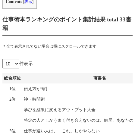
Contents
[
表示
]
仕事術本ランキングのポイント集計結果 total 33書
籍
＊全て表示されてない場合は横にスクロールできます
件表示
総合順位
著書名
総合順位
著書名
1位
伝え方が9割
2位
神・時間術
学びを結果に変えるアウトプット大全
特定の人としかうまく付き合えないのは、結局、あなたの
5位
仕事が速い人は、「これ」しかやらない