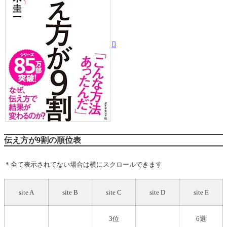
伝え方が9割の順位表
＊全て表示されてない場合は横にスクロールできます
site A
site B
site C
site D
site E
3位
6選