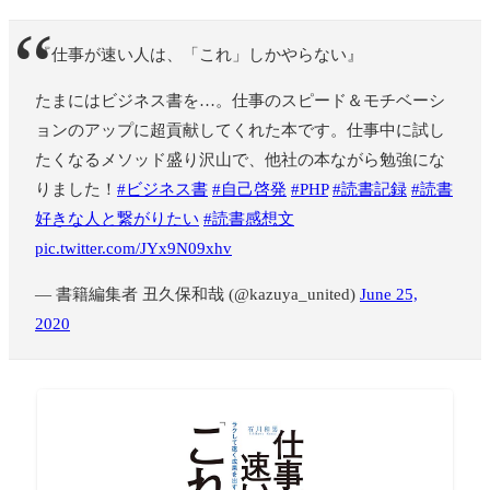
『仕事が速い人は、「これ」しかやらない』
たまにはビジネス書を…。仕事のスピード＆モチベーシ
ョンのアップに超貢献してくれた本です。仕事中に試し
たくなるメソッド盛り沢山で、他社の本ながら勉強にな
りました！
#ビジネス書
#自己啓発
#PHP
#読書記録
#読書
好きな人と繋がりたい
#読書感想文
pic.twitter.com/JYx9N09xhv
— 書籍編集者 丑久保和哉 (@kazuya_united)
June 25,
2020