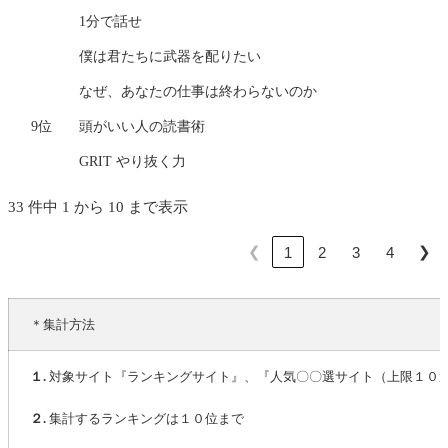
1分で話せ
僕は君たちに武器を配りたい
なぜ、あなたの仕事は終わらないのか
9位
頭がいい人の読書術
GRIT やり抜く力
33 件中 1 から 10 まで表示
❮
❯
1
2
3
4
＊集計方法
１.
対象サイト『ランキングサイト』、『人気〇〇選サイト（上限１０
２.
集計するランキングは１０位まで