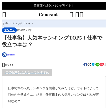
信頼度No.1ランキングサイト！




Concrank
ホーム
エンタメ
本

エンタメ
2026年7月16日
【仕事術】人気本ランキングTOP5！仕事で
役立つ本は？
concrank


保存する
この記事はこんな人におすすめ
仕事術本の人気ランキングを検索してみたけど、サイトによって
順位が全然違う…。結局、仕事術本の人気ランキングはどれが正
解なの？