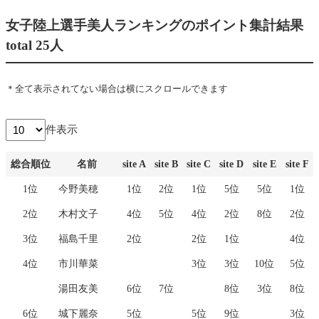
女子陸上選手
美人ランキングのポイント集計結果
total 25人
＊全て表示されてない場合は横にスクロールできます
件表示
総合順位
名前
site A
site B
site C
site D
site E
site F
総合順位
名前
site A
site B
site C
site D
site E
site F
1位
今野美穂
1位
2位
1位
5位
5位
1位
2位
木村文子
4位
5位
4位
2位
8位
2位
3位
福島千里
2位
2位
1位
4位
4位
市川華菜
3位
3位
10位
5位
湯田友美
6位
7位
8位
3位
8位
6位
城下麗奈
5位
5位
9位
3位