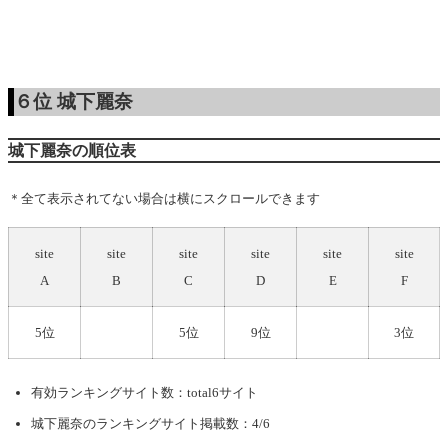
６位
城下麗奈
城下麗奈の順位表
＊全て表示されてない場合は横にスクロールできます
site
site
site
site
site
site
A
B
C
D
E
F
5位
5位
9位
3位
有効ランキングサイト数：total6サイト
城下麗奈
のランキングサイト掲載数：4/6