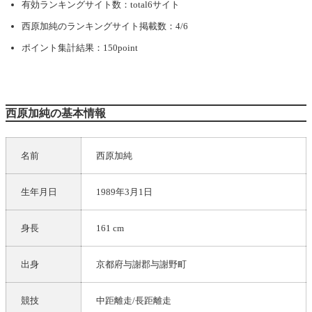
有効ランキングサイト数：total6サイト
西原加純
のランキングサイト掲載数：4/6
ポイント集計結果：150point
西原加純の基本情報
名前
西原加純
生年月日
1989年3月1日
身長
161 cm
出身
京都府与謝郡与謝野町
競技
中距離走/長距離走