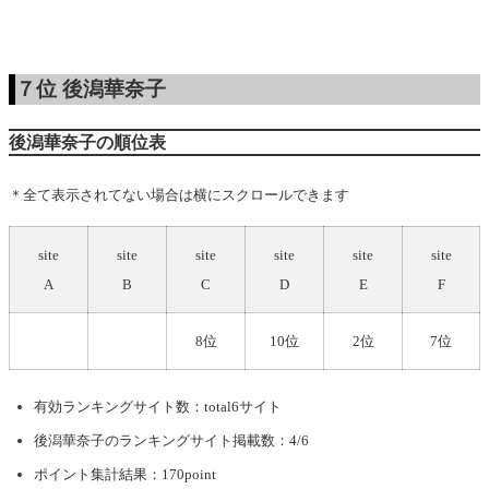
７位
後潟華奈子
後潟華奈子の順位表
＊全て表示されてない場合は横にスクロールできます
site
site
site
site
site
site
A
B
C
D
E
F
8位
10位
2位
7位
有効ランキングサイト数：total6サイト
後潟華奈子
のランキングサイト掲載数：4/6
ポイント集計結果：170point