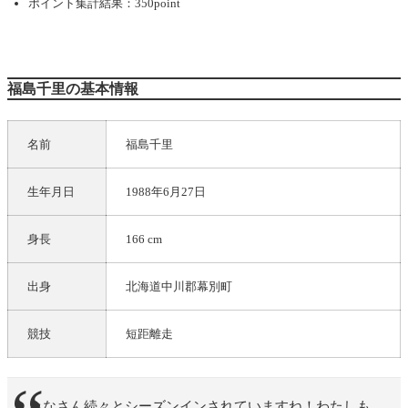
ポイント集計結果：350point
福島千里の基本情報
名前
福島千里
生年月日
1988年6月27日
身長
166 cm
出身
北海道中川郡幕別町
競技
短距離走
みなさん続々とシーズンインされていますね！わたしも