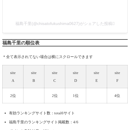
福島千里(@chisatofukushima0627)がシェアした投稿
福島千里の順位表
＊全て表示されてない場合は横にスクロールできます
site
site
site
site
site
site
A
B
C
D
E
F
2位
2位
1位
4位
有効ランキングサイト数：total6サイト
福島千里
のランキングサイト掲載数：4/6