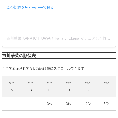
この投稿をInstagramで見る
市川華菜 KANA ICHIKAWA(@kana.v_v.kana)がシェアした投稿
市川華菜の順位表
＊全て表示されてない場合は横にスクロールできます
site
site
site
site
site
site
A
B
C
D
E
F
3位
3位
10位
5位