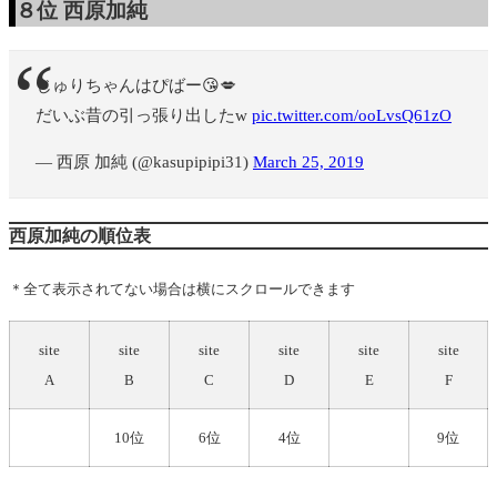
８位
西原加純
じゅりちゃんはぴばー😘💋
だいぶ昔の引っ張り出したw
pic.twitter.com/ooLvsQ61zO
— 西原 加純 (@kasupipipi31)
March 25, 2019
西原加純の順位表
＊全て表示されてない場合は横にスクロールできます
site
site
site
site
site
site
A
B
C
D
E
F
10位
6位
4位
9位