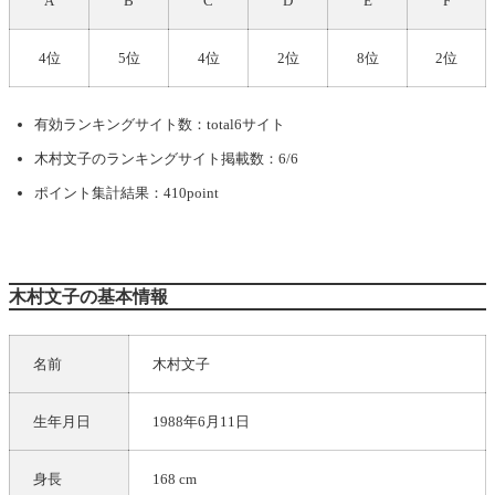
A
B
C
D
E
F
4位
5位
4位
2位
8位
2位
有効ランキングサイト数：total6サイト
木村文子
のランキングサイト掲載数：6/6
ポイント集計結果：410point
木村文子の基本情報
名前
木村文子
生年月日
1988年6月11日
身長
168 cm