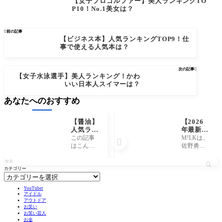
【女子プロゴルファー】美人ランキングTO
P10！No.1美女は？

前の記事
【ビジネス本】人気ランキングTOP9！仕
事で使える人気本は？
次の記事

【女子水泳選手】美人ランキング！かわ
いい日本人スイマーは？
あなたへのおすすめ
【醤油】
【2026
人気ラン
年最新】
キングT
M!LKで
この記事
M!LKは、

OP8！市
歌が上手
はこんな
佐野勇斗
販の醤油
いメンバ
人におす
さん、塩
で美味し
ーランキ
すめ 醤油
﨑太智さ
いのはど
ングTOP
カテゴリー
人気ラン
ん、曽野
れ？
5！歌唱
キングを
舜太さ
力No.1は
検索して
ん、山中
YouTuber
誰？
みたけ
柔太朗さ
アイドル
アウトドア
ど、サイ
ん、吉田
お笑い
トによっ
仁人さん
お笑い芸人
て順位が
の5人で活
お金