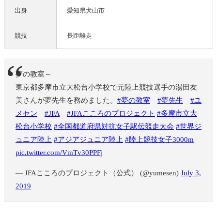
出身
愛知県犬山市
競技
長距離走
夢の教室～
東京都多摩市立大松台小学校で元陸上競技選手の湯田友
美さんが夢先生を務めました。
#夢の教室
#夢先生
#ユ
メセン
#JFA
#JFAこころのプロジェクト
#多摩市立大
松台小学校
#全国都道府県対抗女子駅伝競走大会
#世界ジ
ュニア陸上
#アジアジュニア陸上
#陸上競技女子3000m
pic.twitter.com/VmTv30PPFj
— JFAこころのプロジェクト（公式） (@yumesen)
July 3,
2019