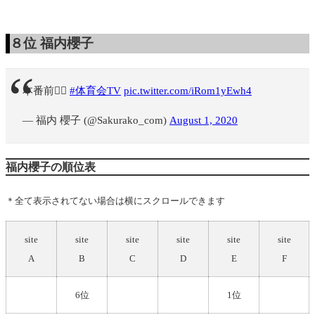
８位
福内櫻子
本番前🙋‍♀️
#体育会TV
pic.twitter.com/iRom1yEwh4
— 福内 櫻子 (@Sakurako_com)
August 1, 2020
福内櫻子の順位表
＊全て表示されてない場合は横にスクロールできます
site
site
site
site
site
site
A
B
C
D
E
F
6位
1位