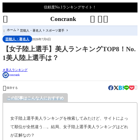
信頼度No.1ランキングサイト！




Concrank
ホーム
芸能人・著名人
スポーツ選手

芸能人・著名人
2026年7月6日
【女子陸上選手】美人ランキングTOP8！No.
1美人陸上選手は？
美人ランキング
concrank


保存する
この記事はこんな人におすすめ
女子陸上選手美人ランキングを検索してみたけど、サイトによっ
て順位が全然違う…。結局、女子陸上選手美人ランキングはどれ
が正解なの？