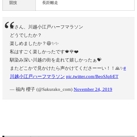
競技
長距離走
皆さん、川越小江戸ハーフマラソン
どうでしたか？
楽しめましたか？😆✨✨
私はすごく楽しかったです🍁🌹❤️
馴染み深い川越の街を走れて嬉しかったぁ💝
またどこかで見かけたら声かけてくださーーい！！🙏✨
#
川越小江戸ハーフマラソン
pic.twitter.com/BeoSJqfrET
— 福内 櫻子 (@Sakurako_com)
November 24, 2019