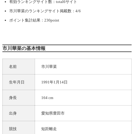
有効ランキングサイト数：total6サイト
市川華菜
のランキングサイト掲載数：4/6
ポイント集計結果：230point
市川華菜の基本情報
名前
市川華菜
生年月日
1991年1月14日
身長
164 cm
出身
愛知県豊田市
競技
短距離走