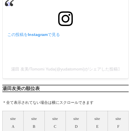
この投稿をInstagramで見る
湯田 友美/Tomomi Yuda(@yudatomomi)がシェアした投稿
湯田友美の順位表
＊全て表示されてない場合は横にスクロールできます
site
site
site
site
site
site
A
B
C
D
E
F