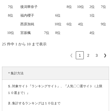
7位
後潟華奈子
8位
10位
2位
7位
8位
福内櫻子
6位
1位
西原加純
10位
6位
4位
9位
10位
宮坂楓
7位
8位
4位
25 件中 1 から 10 まで表示
❮
❯
1
2
3
＊集計方法
１.
対象サイト『ランキングサイト』、『人気〇〇選サイト（上限
１０選まで）』
２.
集計するランキングは１０位まで