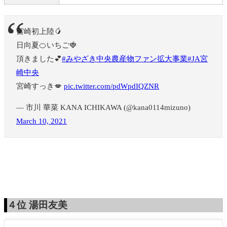
宮崎初上陸🥭
日向夏🍊いちご🍓
頂きました💕
#みやざき中央農産物ファン拡大事業
#JA宮
崎中央
宮崎すっき💋
pic.twitter.com/pdWpdIQZNR
— 市川 華菜 KANA ICHIKAWA (@kana0114mizuno)
March 10, 2021
４位
湯田友美